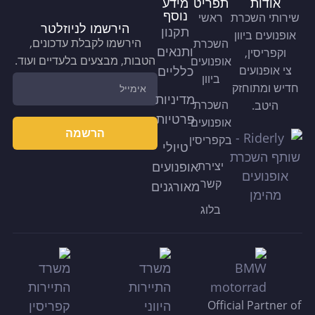
אודות
תפריט
מידע
נוסף
שירותי השכרת
ראשי
הירשמו לניוזלטר
תקנון
אופנועים ביוון
הירשמו לקבלת עדכונים,
השכרת
ותנאים
וקפריסין,
הטבות, מבצעים בלעדיים ועוד.
אופנועים
צי אופנועים
כלליים
ביוון
חדיש ומתוחזק
מדיניות
השכרת
היטב.
פרטיות
אופנועים
הרשמה
בקפריסין
טיולי
יצירת
אופנועים
קשר
מאורגנים
בלוג
Official Partner of